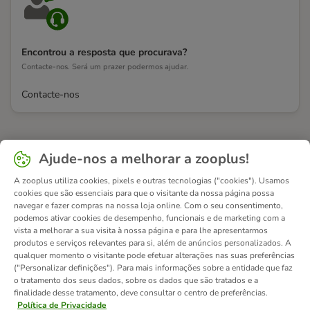
Encontrou a resposta que procurava?
Contacte-nos. Será um prazer podermos ajudar.
Contacte-nos
Ajude-nos a melhorar a zooplus!
A zooplus utiliza cookies, pixels e outras tecnologias ("cookies"). Usamos
cookies que são essenciais para que o visitante da nossa página possa
navegar e fazer compras na nossa loja online. Com o seu consentimento,
podemos ativar cookies de desempenho, funcionais e de marketing com a
vista a melhorar a sua visita à nossa página e para lhe apresentarmos
produtos e serviços relevantes para si, além de anúncios personalizados. A
qualquer momento o visitante pode efetuar alterações nas suas preferências
("Personalizar definições"). Para mais informações sobre a entidade que faz
o tratamento dos seus dados, sobre os dados que são tratados e a
finalidade desse tratamento, deve consultar o centro de preferências.
Política de Privacidade