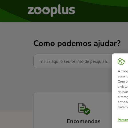
Como podemos ajudar?
A zoop
essenc
Com o 
a vist
releva
altera
entida
tratam
Person
Encomendas