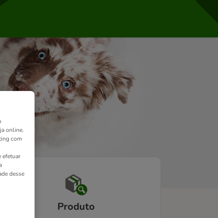
o
ja online.
ting com
 efetuar
a
dade desse
Produto