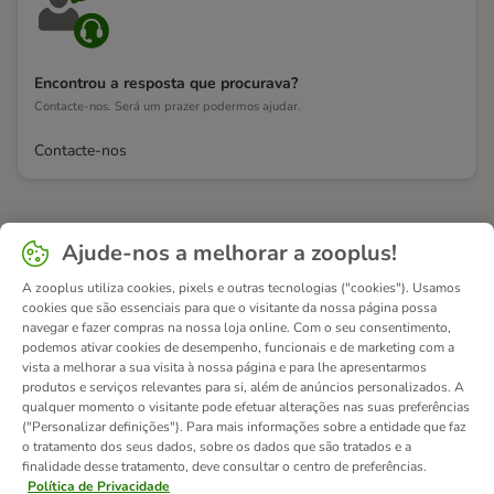
Encontrou a resposta que procurava?
Contacte-nos. Será um prazer podermos ajudar.
Contacte-nos
Ajude-nos a melhorar a zooplus!
A zooplus utiliza cookies, pixels e outras tecnologias ("cookies"). Usamos
cookies que são essenciais para que o visitante da nossa página possa
navegar e fazer compras na nossa loja online. Com o seu consentimento,
podemos ativar cookies de desempenho, funcionais e de marketing com a
vista a melhorar a sua visita à nossa página e para lhe apresentarmos
produtos e serviços relevantes para si, além de anúncios personalizados. A
qualquer momento o visitante pode efetuar alterações nas suas preferências
("Personalizar definições"). Para mais informações sobre a entidade que faz
o tratamento dos seus dados, sobre os dados que são tratados e a
finalidade desse tratamento, deve consultar o centro de preferências.
Política de Privacidade