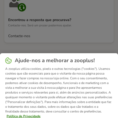
Encontrou a resposta que procurava?
Contacte-nos. Será um prazer podermos ajudar.
Contacte-nos
Ajude-nos a melhorar a zooplus!
A zooplus utiliza cookies, pixels e outras tecnologias ("cookies"). Usamos
cookies que são essenciais para que o visitante da nossa página possa
navegar e fazer compras na nossa loja online. Com o seu consentimento,
podemos ativar cookies de desempenho, funcionais e de marketing com a
vista a melhorar a sua visita à nossa página e para lhe apresentarmos
produtos e serviços relevantes para si, além de anúncios personalizados. A
qualquer momento o visitante pode efetuar alterações nas suas preferências
("Personalizar definições"). Para mais informações sobre a entidade que faz
o tratamento dos seus dados, sobre os dados que são tratados e a
finalidade desse tratamento, deve consultar o centro de preferências.
Política de Privacidade