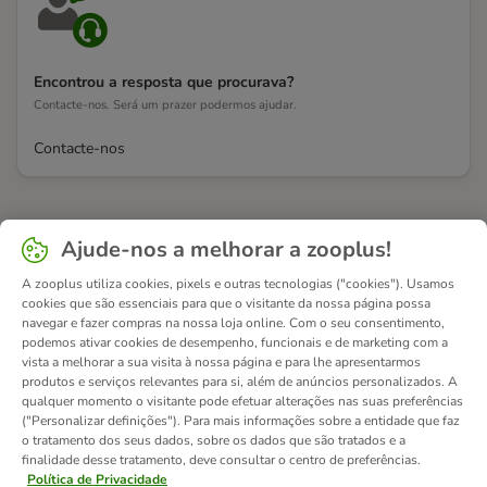
Encontrou a resposta que procurava?
Contacte-nos. Será um prazer podermos ajudar.
Contacte-nos
Ajude-nos a melhorar a zooplus!
A zooplus utiliza cookies, pixels e outras tecnologias ("cookies"). Usamos
cookies que são essenciais para que o visitante da nossa página possa
navegar e fazer compras na nossa loja online. Com o seu consentimento,
podemos ativar cookies de desempenho, funcionais e de marketing com a
vista a melhorar a sua visita à nossa página e para lhe apresentarmos
produtos e serviços relevantes para si, além de anúncios personalizados. A
qualquer momento o visitante pode efetuar alterações nas suas preferências
("Personalizar definições"). Para mais informações sobre a entidade que faz
o tratamento dos seus dados, sobre os dados que são tratados e a
finalidade desse tratamento, deve consultar o centro de preferências.
Política de Privacidade