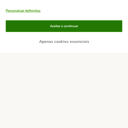
Personalizar definições
Métodos de pagamento
Aceitar e continuar
Apenas cookies essenciais
Transferência
Serviços de entrega
Pagamento seguro
Contactos
Custos de envio
Aviso legal
Condições gerais de utilização
Formulário de retratação