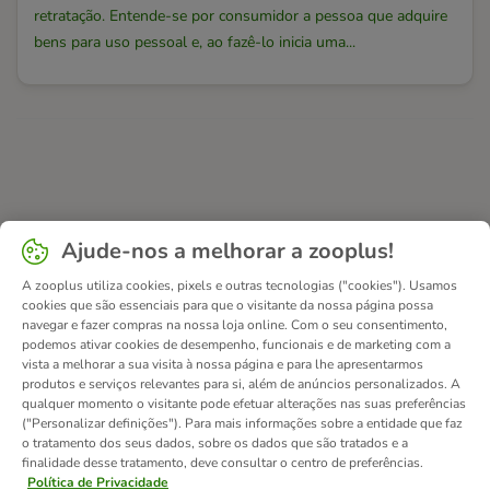
retratação. Entende-se por consumidor a pessoa que adquire
bens para uso pessoal e, ao fazê-lo inicia uma...
Ajude-nos a melhorar a zooplus!
A zooplus utiliza cookies, pixels e outras tecnologias ("cookies"). Usamos
cookies que são essenciais para que o visitante da nossa página possa
navegar e fazer compras na nossa loja online. Com o seu consentimento,
podemos ativar cookies de desempenho, funcionais e de marketing com a
vista a melhorar a sua visita à nossa página e para lhe apresentarmos
produtos e serviços relevantes para si, além de anúncios personalizados. A
qualquer momento o visitante pode efetuar alterações nas suas preferências
("Personalizar definições"). Para mais informações sobre a entidade que faz
o tratamento dos seus dados, sobre os dados que são tratados e a
finalidade desse tratamento, deve consultar o centro de preferências.
Política de Privacidade