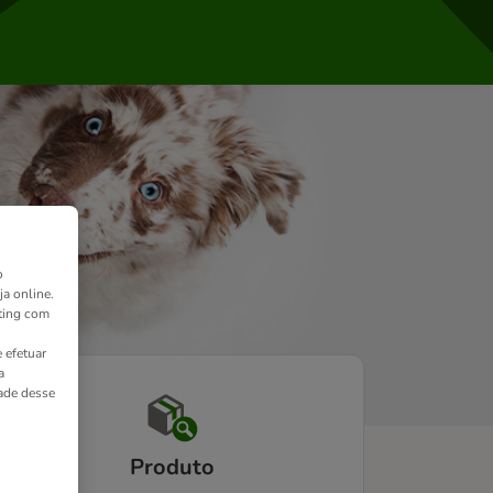
o
ja online.
ting com
 efetuar
a
dade desse
Produto