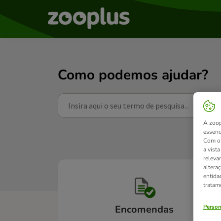
Como podemos ajudar?
A zoop
essenc
Com o 
a vist
releva
altera
entida
tratam
Person
Encomendas