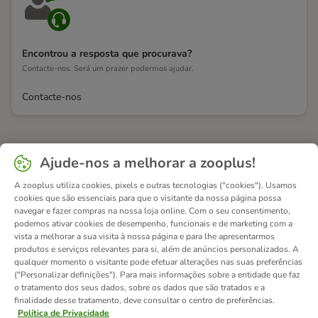
Encontrou a resposta que procurava?
Contacte-nos. Será um prazer podermos ajudar.
Contacte-nos
Ajude-nos a melhorar a zooplus!
A zooplus utiliza cookies, pixels e outras tecnologias ("cookies"). Usamos
cookies que são essenciais para que o visitante da nossa página possa
navegar e fazer compras na nossa loja online. Com o seu consentimento,
podemos ativar cookies de desempenho, funcionais e de marketing com a
vista a melhorar a sua visita à nossa página e para lhe apresentarmos
produtos e serviços relevantes para si, além de anúncios personalizados. A
qualquer momento o visitante pode efetuar alterações nas suas preferências
("Personalizar definições"). Para mais informações sobre a entidade que faz
o tratamento dos seus dados, sobre os dados que são tratados e a
finalidade desse tratamento, deve consultar o centro de preferências.
Política de Privacidade