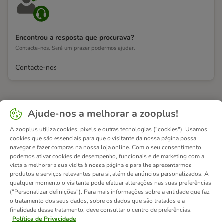
Encontrou a resposta que procurava?
Contacte-nos. Será um prazer podermos ajudar.
Contacte-nos
Ajude-nos a melhorar a zooplus!
A zooplus utiliza cookies, pixels e outras tecnologias ("cookies"). Usamos
cookies que são essenciais para que o visitante da nossa página possa
navegar e fazer compras na nossa loja online. Com o seu consentimento,
podemos ativar cookies de desempenho, funcionais e de marketing com a
vista a melhorar a sua visita à nossa página e para lhe apresentarmos
produtos e serviços relevantes para si, além de anúncios personalizados. A
qualquer momento o visitante pode efetuar alterações nas suas preferências
("Personalizar definições"). Para mais informações sobre a entidade que faz
o tratamento dos seus dados, sobre os dados que são tratados e a
finalidade desse tratamento, deve consultar o centro de preferências.
Política de Privacidade