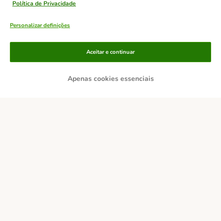
Política de Privacidade
Personalizar definições
Métodos de pagamento
Aceitar e continuar
Apenas cookies essenciais
Transferência
Serviços de entrega
Pagamento seguro
Contactos
Custos de envio
Aviso legal