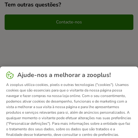
Tem outras questões?
Contacte-nos
Ajude-nos a melhorar a zooplus!
A zooplus utiliza cookies, pixels e outras tecnologias ("cookies"). Usamos
cookies que são essenciais para que o visitante da nossa página possa
navegar e fazer compras na nossa loja online. Com o seu consentimento,
podemos ativar cookies de desempenho, funcionais e de marketing com a
vista a melhorar a sua visita à nossa página e para lhe apresentarmos
produtos e serviços relevantes para si, além de anúncios personalizados. A
qualquer momento o visitante pode efetuar alterações nas suas preferências
("Personalizar definições"). Para mais informações sobre a entidade que faz
o tratamento dos seus dados, sobre os dados que são tratados e a
finalidade desse tratamento, deve consultar o centro de preferências.