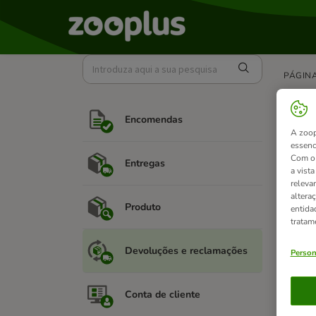
PÁGINA
Dev
Encomendas
A zoop
Ao dev
essenc
apenas 
Com o 
Entregas
a vist
Para m
releva
altera
Produto
entida
tratam
Arti
Devoluções e reclamações
Person
Conta de cliente
Tem