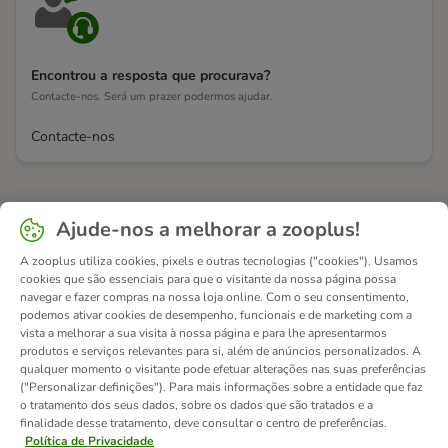
Encontrou a resposta que procurava?
Contacte-nos. Será um prazer podermos ajudar.
Contacte-nos
Ajude-nos a melhorar a zooplus!
A zooplus utiliza cookies, pixels e outras tecnologias ("cookies"). Usamos
cookies que são essenciais para que o visitante da nossa página possa
navegar e fazer compras na nossa loja online. Com o seu consentimento,
podemos ativar cookies de desempenho, funcionais e de marketing com a
vista a melhorar a sua visita à nossa página e para lhe apresentarmos
produtos e serviços relevantes para si, além de anúncios personalizados. A
qualquer momento o visitante pode efetuar alterações nas suas preferências
("Personalizar definições"). Para mais informações sobre a entidade que faz
o tratamento dos seus dados, sobre os dados que são tratados e a
finalidade desse tratamento, deve consultar o centro de preferências.
Política de Privacidade