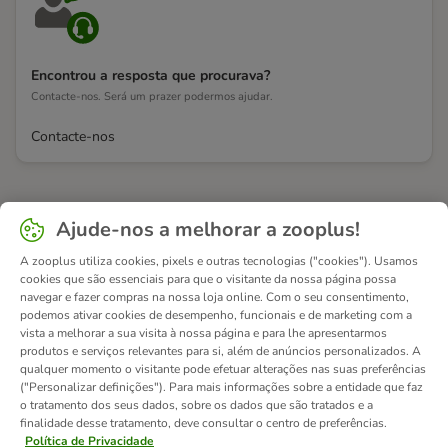
Encontrou a resposta que procurava?
Contacte-nos. Será um prazer podermos ajudar.
Contacte-nos
Ajude-nos a melhorar a zooplus!
A zooplus utiliza cookies, pixels e outras tecnologias ("cookies"). Usamos
cookies que são essenciais para que o visitante da nossa página possa
navegar e fazer compras na nossa loja online. Com o seu consentimento,
podemos ativar cookies de desempenho, funcionais e de marketing com a
vista a melhorar a sua visita à nossa página e para lhe apresentarmos
produtos e serviços relevantes para si, além de anúncios personalizados. A
qualquer momento o visitante pode efetuar alterações nas suas preferências
("Personalizar definições"). Para mais informações sobre a entidade que faz
o tratamento dos seus dados, sobre os dados que são tratados e a
finalidade desse tratamento, deve consultar o centro de preferências.
Política de Privacidade