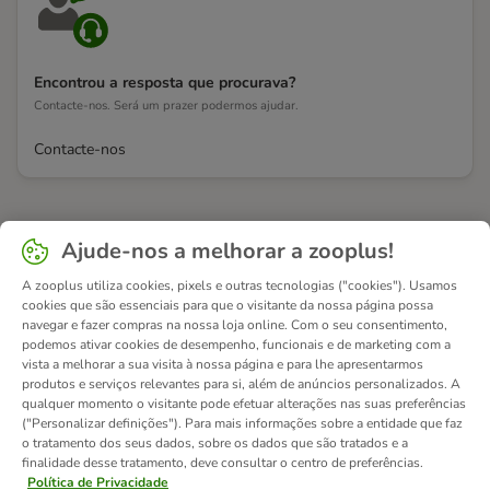
Encontrou a resposta que procurava?
Contacte-nos. Será um prazer podermos ajudar.
Contacte-nos
Ajude-nos a melhorar a zooplus!
A zooplus utiliza cookies, pixels e outras tecnologias ("cookies"). Usamos
cookies que são essenciais para que o visitante da nossa página possa
navegar e fazer compras na nossa loja online. Com o seu consentimento,
podemos ativar cookies de desempenho, funcionais e de marketing com a
vista a melhorar a sua visita à nossa página e para lhe apresentarmos
produtos e serviços relevantes para si, além de anúncios personalizados. A
qualquer momento o visitante pode efetuar alterações nas suas preferências
("Personalizar definições"). Para mais informações sobre a entidade que faz
o tratamento dos seus dados, sobre os dados que são tratados e a
finalidade desse tratamento, deve consultar o centro de preferências.
Política de Privacidade