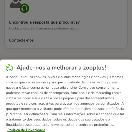
Encontrou a resposta que procurava?
Contacte-nos. Será um prazer podermos ajudar.
Contacte-nos
Ajude-nos a melhorar a zooplus!
A zooplus utiliza cookies, pixels e outras tecnologias ("cookies"). Usamos
cookies que são essenciais para que o visitante da nossa página possa
navegar e fazer compras na nossa loja online. Com o seu consentimento,
podemos ativar cookies de desempenho, funcionais e de marketing com a
vista a melhorar a sua visita à nossa página e para lhe apresentarmos
produtos e serviços relevantes para si, além de anúncios personalizados. A
qualquer momento o visitante pode efetuar alterações nas suas preferências
("Personalizar definições"). Para mais informações sobre a entidade que faz
o tratamento dos seus dados, sobre os dados que são tratados e a
finalidade desse tratamento, deve consultar o centro de preferências.
Política de Privacidade